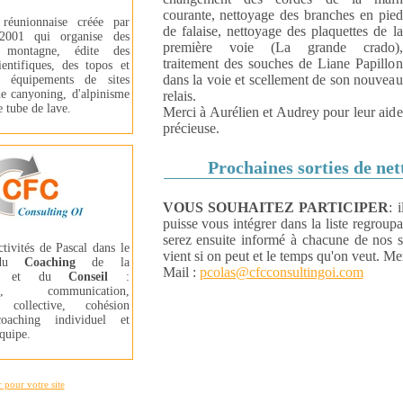
courante, nettoyage des branches en pied
 réunionnaise créée par
de falaise, nettoyage des plaquettes de la
2001 qui organise des
première voie (La grande crado),
s montagne, édite des
traitement des souches de Liane Papillon
ientifiques, des topos et
dans la voie et scellement de son nouveau
s équipements de sites
de canyoning, d'alpinisme
relais.
e tube de lave.
Merci à Aurélien et Audrey pour leur aide
précieuse.
Prochaines sorties de ne
VOUS SOUHAITEZ PARTICIPER
: 
puisse vous intégrer dans la liste regroup
serez ensuite informé à chacune de nos so
ctivités de Pascal dans le
vient si on peut et le temps qu'on veut. Me
 du
Coaching
de la
Mail :
pcolas@cfcconsultingoi.com
on
et du
Conseil
:
nt, communication,
ce collective, cohésion
coaching individuel et
quipe.