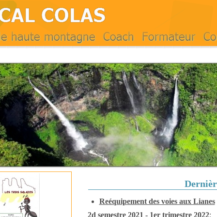
Dernièr
Reéquipement des voies aux Lianes
2d semestre 2021 - 1er trimestre 2022
: