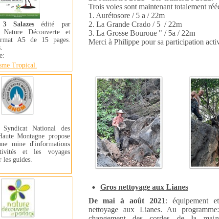
Trois voies sont maintenant totalement réé
1. Aurétosore / 5 a / 22m
2. La Grande Crado / 5 / 22m
3 Salazes
édité par
on Nature Découverte et
3. La Grosse Bouroue " / 5a / 22m
ormat A5 de 15 pages.
Merci à Philippe pour sa participation acti
.
ue:
sme Tropical.
 Syndicat National des
Haute Montagne propose
ne mine d'informations
tivités et les voyages
 les guides.
Gros nettoyage aux Lianes
De mai à août 2021
: équipement et
nettoyage aux Lianes. Au programme:
changement des cordes de la main