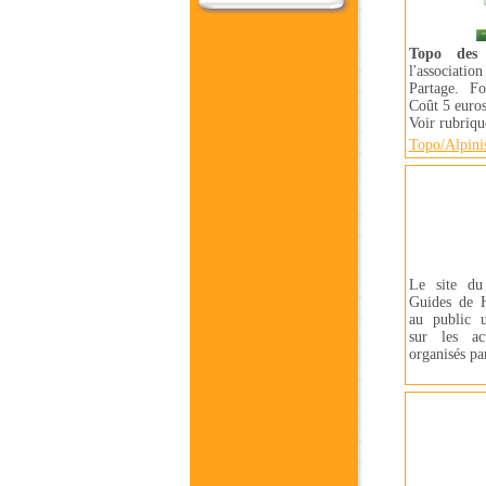
Topo des 
l'associati
Partage. F
Coût 5 euros
Voir rubriq
Topo/Alpini
Le site du
Guides de 
au public u
sur les ac
organisés par