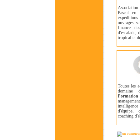
Association
Pascal en 
expédition
ouvrages sc
finance de
d'escalade, 
tropical et d
Toutes les a
domaine
Formati
manageme
intelligen
d'équipe, 
coaching d'é